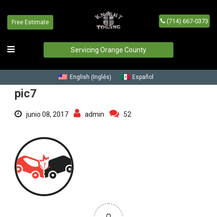
(714) 667-0373
Free Estimate
pic7
Inicio
/
Blog
/
pic7
Servicing Orange County
Inglés
English
Español
(
)
pic7
junio 08, 2017
admin
52