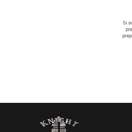
Si s
pr
prep