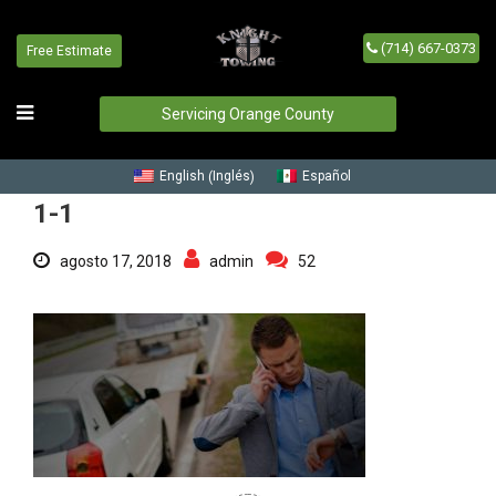
(714) 667-0373
Free Estimate
1-1
Inicio
/
Blog
/
1-1
Servicing Orange County
Inglés
English
Español
(
)
1-1
agosto 17, 2018
admin
52