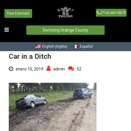
(714) 667-0373
Free Estimate
Car in a Ditch
Inicio
/
Blog
/
Car in a Ditch
Servicing Orange County
Inglés
English
Español
(
)
Car in a Ditch
enero 10, 2019
admin
52